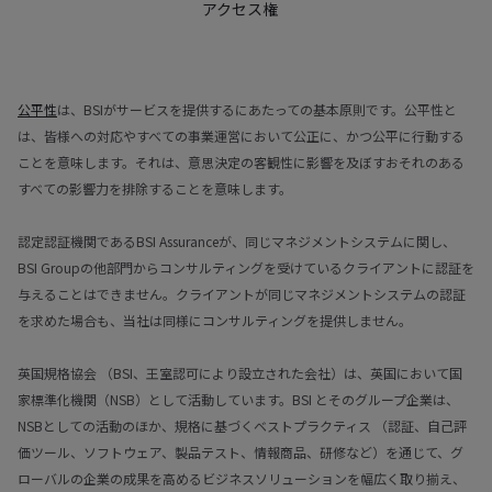
アクセス権
公平性
は、BSIがサービスを提供するにあたっての基本原則です。公平性と
は、皆様への対応やすべての事業運営において公正に、かつ公平に行動する
ことを意味します。それは、意思決定の客観性に影響を及ぼすおそれのある
すべての影響力を排除することを意味します。
認定認証機関であるBSI Assuranceが、同じマネジメントシステムに関し、
BSI Groupの他部門からコンサルティングを受けているクライアントに認証を
与えることはできません。クライアントが同じマネジメントシステムの認証
を求めた場合も、当社は同様にコンサルティングを提供しません。
英国規格協会 （BSI、王室認可により設立された会社）は、英国において国
家標準化機関（NSB）として活動しています。BSI とそのグループ企業は、
NSBとしての活動のほか、規格に基づくベストプラクティス （認証、自己評
価ツール、ソフトウェア、製品テスト、情報商品、研修など）を通じて、グ
ローバルの企業の成果を高めるビジネスソリューションを幅広く取り揃え、