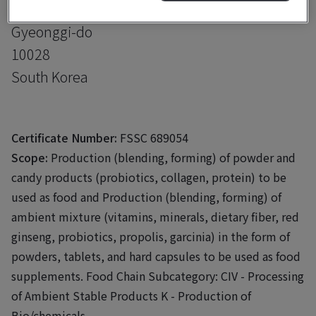
Daegot-myeon, Gimpo-si
Gyeonggi-do
10028
South Korea
Certificate Number:
FSSC 689054
Scope:
Production (blending, forming) of powder and
candy products (probiotics, collagen, protein) to be
used as food and Production (blending, forming) of
ambient mixture (vitamins, minerals, dietary fiber, red
ginseng, probiotics, propolis, garcinia) in the form of
powders, tablets, and hard capsules to be used as food
supplements. Food Chain Subcategory: CIV - Processing
of Ambient Stable Products K - Production of
Bio/chemicals