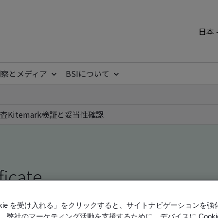
日本 
洞察とメディア
BSIについて
査
Kitemark
検証と妥当性確認
ficate
ookie を受け入れる」をクリックすると、サイトナビゲーションを
ficates - Validation and Verification, Japanese an
、弊社のマーケティング活動を支援するために、デバイスに Cooki