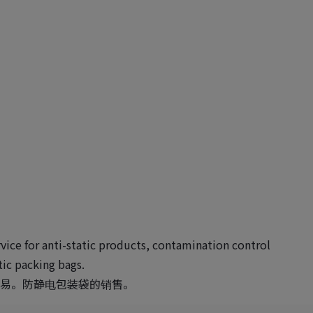
vice for anti-static products, contamination control
tic packing bags.
易。防静电包装袋的销售。