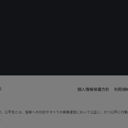
6
個人情報保護方針
利用規
です。公平性とは、皆様への対応やすべての事業運営において公正に、かつ公平に行
。