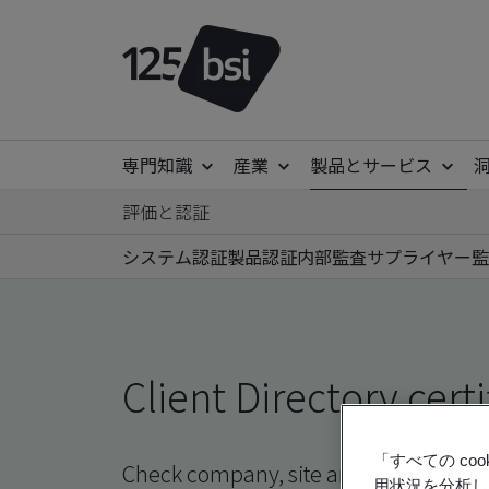
専門知識
産業
製品とサービス
評価と認証
システム認証
製品認証
内部監査
サプライヤー監
Client Directory certi
「すべての c
Check company, site and product certi
用状況を分析し