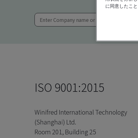
に同意したこと
ISO 9001:2015
Winifred International Technology
(Shanghai) Ltd.
Room 201, Building 25