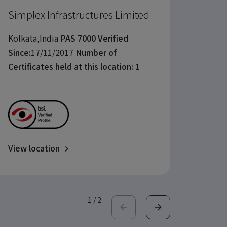
Simplex Infrastructures Limited
Hengy
Since:
Kolkata,India
PAS 7000 Verified
Certif
Since:
17/11/2017
Number of
Certificates held at this location:
1
View location
View l
1
/
2