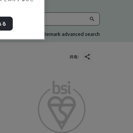
れる
Kitemark advanced search
共有: