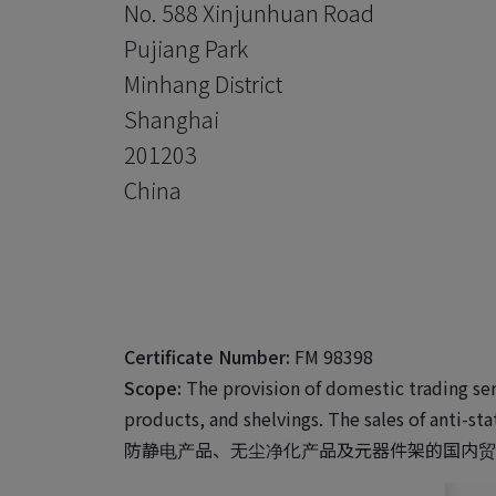
No. 588 Xinjunhuan Road
Pujiang Park
Minhang District
Shanghai
201203
China
Certificate Number:
FM 98398
Scope:
The provision of domestic trading ser
products, and shelvings. The sales of anti-sta
防静电产品、无尘净化产品及元器件架的国内贸