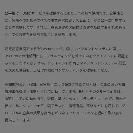
公平性
は、BSIがサービスを提供するにあたっての基本原則です。公平性と
は、皆様への対応やすべての事業運営において公正に、かつ公平に行動する
ことを意味します。それは、意思決定の客観性に影響を及ぼすおそれのある
すべての影響力を排除することを意味します。
認定認証機関であるBSI Assuranceが、同じマネジメントシステムに関し、
BSI Groupの他部門からコンサルティングを受けているクライアントに認証を
与えることはできません。クライアントが同じマネジメントシステムの認証
を求めた場合も、当社は同様にコンサルティングを提供しません。
英国規格協会 （BSI、王室認可により設立された会社）は、英国において国
家標準化機関（NSB）として活動しています。BSI とそのグループ企業は、
NSBとしての活動のほか、規格に基づくベストプラクティス （認証、自己評
価ツール、ソフトウェア、製品テスト、情報商品、研修など）を通じて、グ
ローバルの企業の成果を高めるビジネスソリューションを幅広く取り揃え、
提供しています。