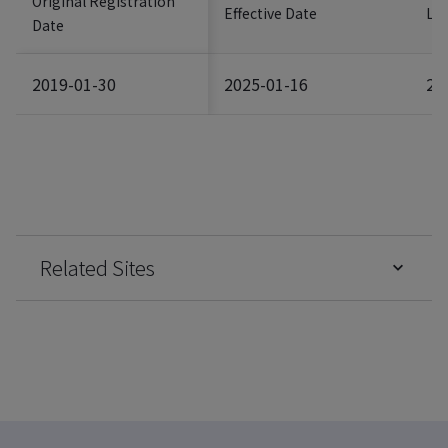
Original Registration
Effective Date
Las
Date
2019-01-30
2025-01-16
20
Related Sites