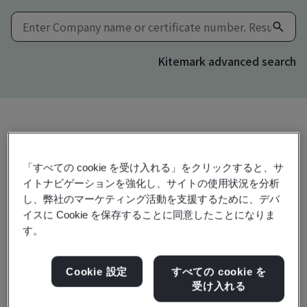
Kitemark advanced search
共有:
「すべての cookie を受け入れる」をクリックすると、サ
イトナビゲーションを強化し、サイトの使用状況を分析
ISO 9001:2015
し、弊社のマーケティング活動を支援するために、デバ
イスに Cookie を保存することに同意したことになりま
す。
Shenzhen ShenShan Special Cooperation
Cookie 設定
すべての cookie を
Zone VICFUSE CO., LTD.
受け入れる