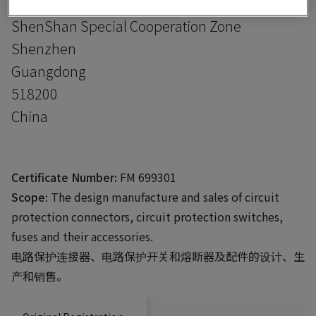
No. 95, Chuangqiang Road, Ebu Town
ShenShan Special Cooperation Zone
Shenzhen
Guangdong
518200
China
Certificate Number:
FM 699301
Scope:
The design manufacture and sales of circuit
protection connectors, circuit protection switches,
fuses and their accessories.
电路保护连接器、电路保护开关和熔断器及配件的设计、生
产和销售。