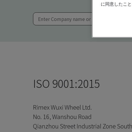
に同意したこと
ISO 9001:2015
Rimex Wuxi Wheel Ltd.
No. 16, Wanshou Road
Qianzhou Street Industrial Zone Sout