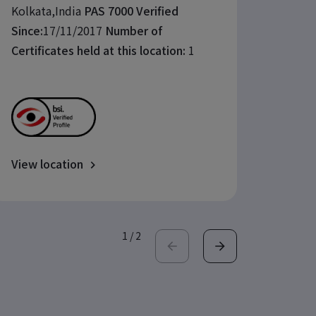
Since:
Kolkata,India
PAS 7000 Verified
Certif
Since:
17/11/2017
Number of
Certificates held at this location:
1
View location
View l
1
/
2