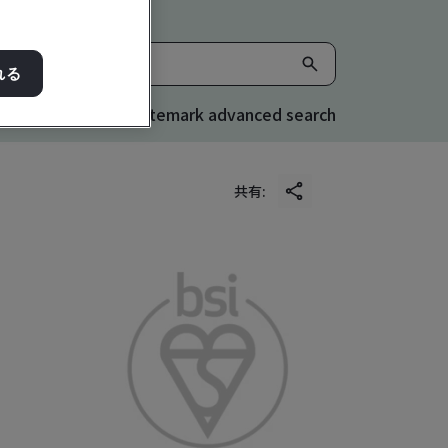
れる
Kitemark advanced search
共有: