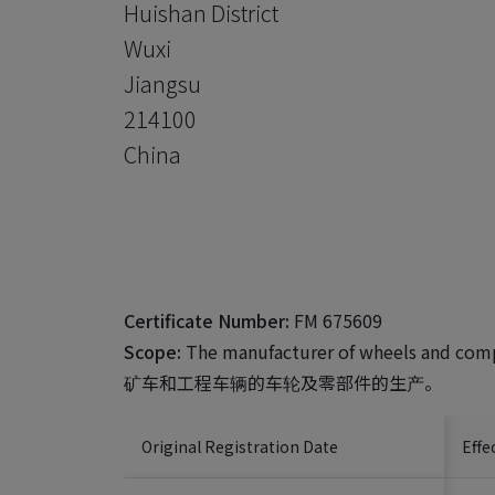
Huishan District
Wuxi
Jiangsu
214100
China
Certificate Number:
FM 675609
Scope:
The manufacturer of wheels and compo
矿车和工程车辆的车轮及零部件的生产。
Original Registration Date
Effe