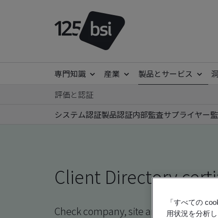
専門知識
産業
製品とサービス
評価と認証
システム認証
製品認証
内部監査
サプライヤー監
Client Directory certi
「すべての c
Check company, site and product certi
用状況を分析し