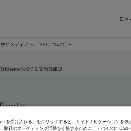
日本 
洞察とメディア
BSIについて
査
Kitemark
検証と妥当性確認
ficate
ookie を受け入れる」をクリックすると、サイトナビゲーションを
ficates - Validation and Verification, Japanese an
、弊社のマーケティング活動を支援するために、デバイスに Cooki