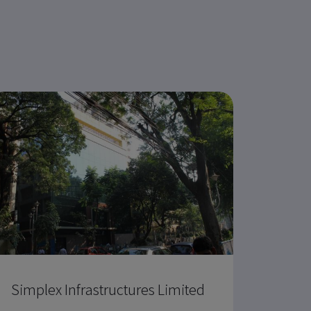
Ramo
Simplex Infrastructures Limited
Hengy