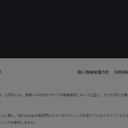
6
個人情報保護方針
利用規
です。公平性とは、皆様への対応やすべての事業運営において公正に、かつ公平に行
。
トシステムに関し、BSI Groupの他部門からコンサルティングを受けているクライア
ィングを提供しません。