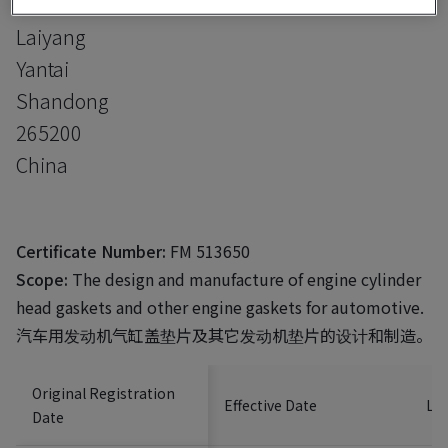
Extroversion Industrial Zone
Laiyang
Yantai
Shandong
265200
China
Certificate Number:
FM 513650
Scope:
The design and manufacture of engine cylinder
head gaskets and other engine gaskets for automotive.
汽车用发动机气缸盖垫片及其它发动机垫片的设计和制造。
Original Registration
Effective Date
Las
Date