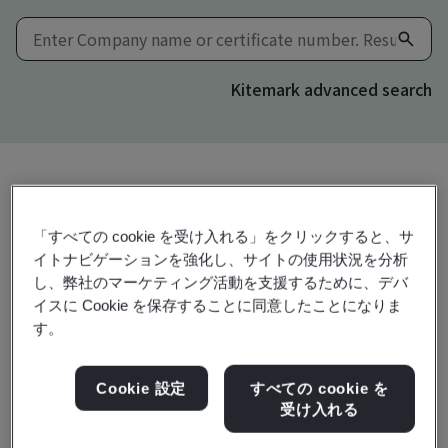
Kitemark advanced search
共有:
「すべての cookie を受け入れる」をクリックすると、サ
イトナビゲーションを強化し、サイトの使用状況を分析
し、弊社のマーケティング活動を支援するために、デバ
ISO 9001:2015
イスに Cookie を保存することに同意したことになりま
す。
Yantai Changxin Seal Products Co., Ltd.
Cookie 設定
すべての cookie を
受け入れる
No. 12-2, Area A