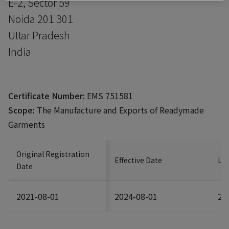
E-2, Sector 59
Noida 201 301
Uttar Pradesh
India
Certificate Number:
EMS 751581
Scope:
The Manufacture and Exports of Readymade
Garments
Original Registration
Effective Date
Las
Date
2021-08-01
2024-08-01
20