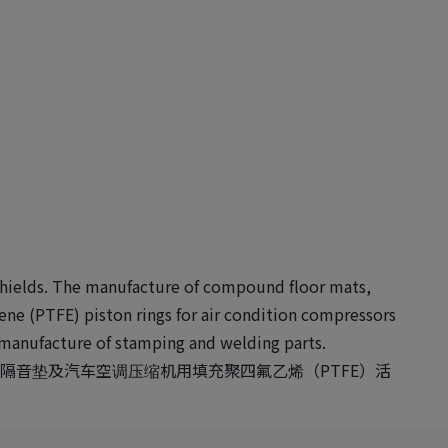
shields. The manufacture of compound floor mats,
lene (PTFE) piston rings for air condition compressors
 manufacture of stamping and welding parts.
隔音垫及汽车空调压缩机用填充聚四氟乙烯（PTFE）活