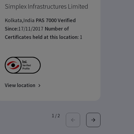
Simplex Infrastructures Limited
Hengy
Since:
Kolkata,India
PAS 7000 Verified
Certif
Since:
17/11/2017
Number of
Certificates held at this location:
1
View location
View l
1
/
2