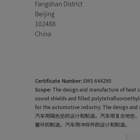
Fangshan District
Beijing
102488
China
Certificate Number:
EMS 644290
Scope:
The design and manufacture of heat 
sound shields and filled polytetrafluoroethy
for the automotive industry. The design and
汽车用隔热垫的设计和制造。汽车用复合地垫、
塞环的制造。汽车用冲焊件的设计和制造。