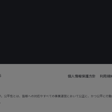
6
個人情報保護方針
利用規
です。公平性とは、皆様への対応やすべての事業運営において公正に、かつ公平に行
。