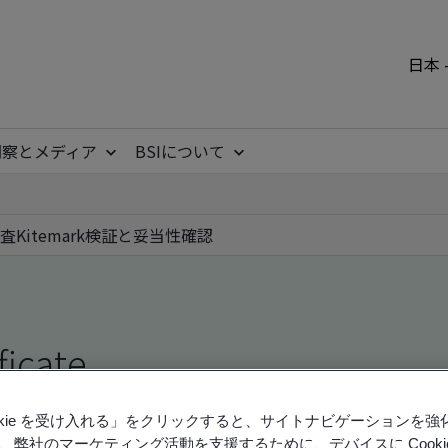
日本 
洞察とメディア
BSIについて
査
Kitemark
検証と妥当性確認
ficate
ookie を受け入れる」をクリックすると、サイトナビゲーションを
ficates - Validation and Verification, Japanese an
、弊社のマーケティング活動を支援するために、デバイスに Cooki