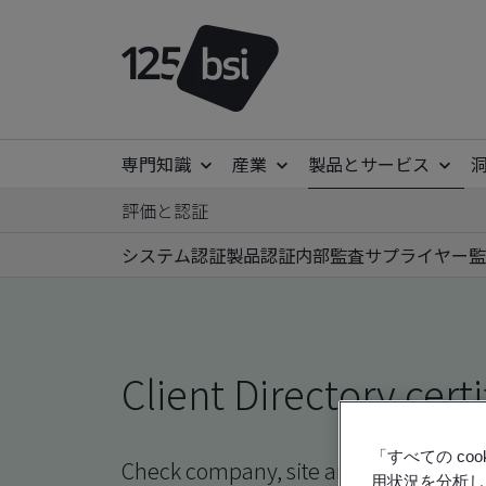
専門知識
産業
製品とサービス
評価と認証
システム認証
製品認証
内部監査
サプライヤー監
Client Directory certi
「すべての c
Check company, site and product certi
用状況を分析し