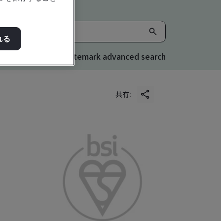
れる
Kitemark advanced search
共有: