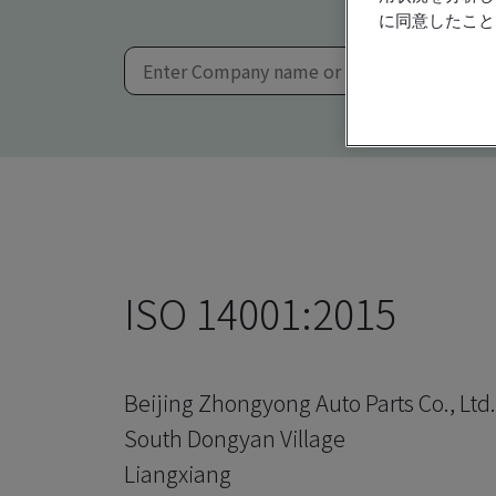
に同意したこと
ISO 14001:2015
Beijing Zhongyong Auto Parts Co., Ltd.
South Dongyan Village
Liangxiang