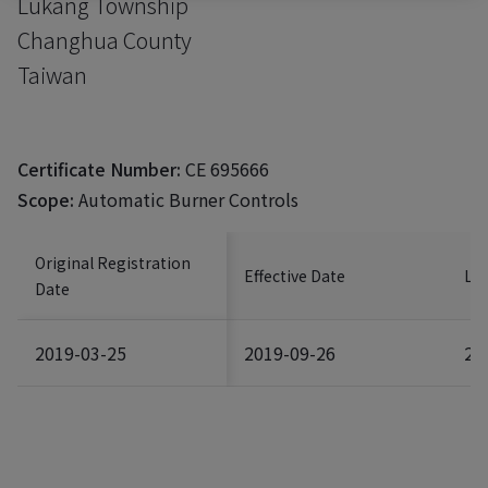
Lukang Township
Changhua County
Taiwan
Certificate Number:
CE 695666
Scope:
Automatic Burner Controls
Original Registration
Effective Date
Las
Date
2019-03-25
2019-09-26
20