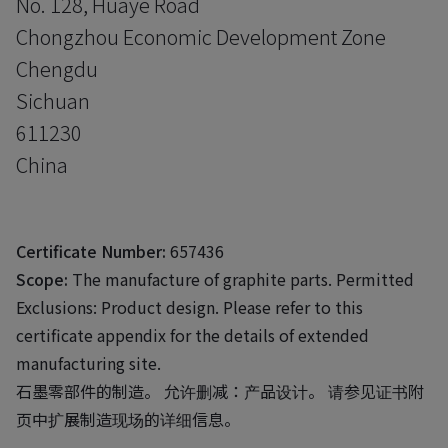
No. 128, Huaye Road
Chongzhou Economic Development Zone
Chengdu
Sichuan
611230
China
Certificate Number:
657436
Scope:
The manufacture of graphite parts. Permitted
Exclusions: Product design. Please refer to this
certificate appendix for the details of extended
manufacturing site.
石墨零部件的制造。 允许删减：产品设计。 请参见证书附
页中扩展制造现场的详细信息。