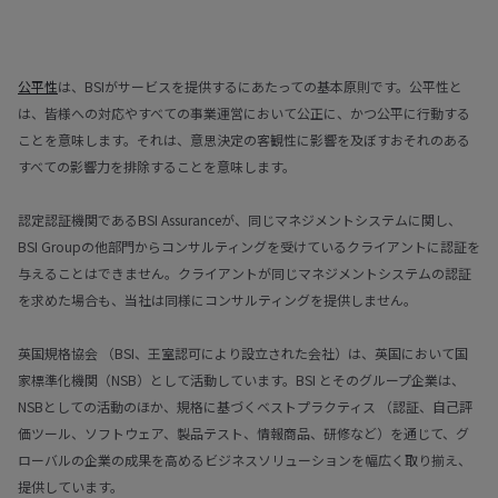
公平性
は、BSIがサービスを提供するにあたっての基本原則です。公平性と
は、皆様への対応やすべての事業運営において公正に、かつ公平に行動する
ことを意味します。それは、意思決定の客観性に影響を及ぼすおそれのある
すべての影響力を排除することを意味します。
認定認証機関であるBSI Assuranceが、同じマネジメントシステムに関し、
BSI Groupの他部門からコンサルティングを受けているクライアントに認証を
与えることはできません。クライアントが同じマネジメントシステムの認証
を求めた場合も、当社は同様にコンサルティングを提供しません。
英国規格協会 （BSI、王室認可により設立された会社）は、英国において国
家標準化機関（NSB）として活動しています。BSI とそのグループ企業は、
NSBとしての活動のほか、規格に基づくベストプラクティス （認証、自己評
価ツール、ソフトウェア、製品テスト、情報商品、研修など）を通じて、グ
ローバルの企業の成果を高めるビジネスソリューションを幅広く取り揃え、
提供しています。