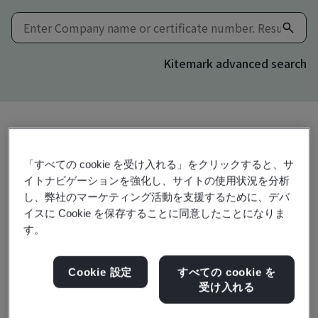
Kitemark advanced search
共有:
「すべての cookie を受け入れる」をクリックすると、サ
イトナビゲーションを強化し、サイトの使用状況を分析
し、弊社のマーケティング活動を支援するために、デバ
IATF 16949:2016
イスに Cookie を保存することに同意したことになりま
す。
Weifang Special Steel Group Co., Ltd.
Cookie 設定
すべての cookie を
受け入れる
East of Weigang Road