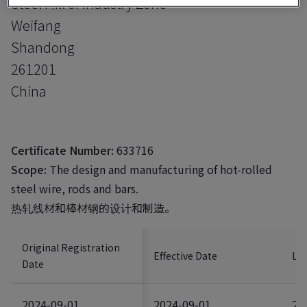
Steel Mill of Industry Zone
Weifang
Shandong
261201
China
Certificate Number:
633716
Scope:
The design and manufacturing of hot-rolled
steel wire, rods and bars.
热轧线材和棒材钢的设计和制造。
Original Registration
Effective Date
Las
Date
2024-09-01
2024-09-01
20