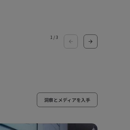
ケーススタ
1
/
3
洞察とメディアを入手