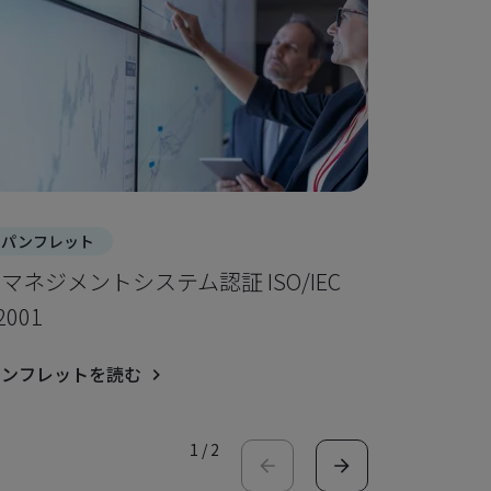
パンフレット
パンフレ
Iマネジメントシステム認証 ISO/IEC
無菌医療
2001
ーション
パンフレットを読む
パンフレ
1
/
2