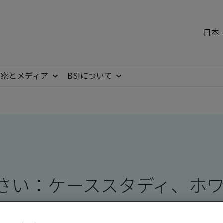
日本 
洞察とメディア
BSIについて
さい：ケーススタディ、ホ