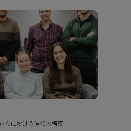
ケースス
cal：臨床AIにおける信頼の構築
iVolu