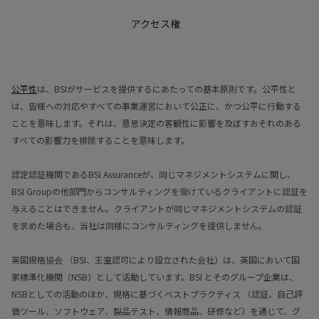
アクセス権
公平性
は、BSIがサービスを提供するにあたっての基本原則です。公平性と
は、皆様への対応やすべての事業運営において公正に、かつ公平に行動する
ことを意味します。それは、意思決定の客観性に影響を及ぼすおそれのある
すべての影響力を排除することを意味します。
認定認証機関であるBSI Assuranceが、同じマネジメントシステムに関し、
BSI Groupの他部門からコンサルティングを受けているクライアントに認証を
与えることはできません。クライアントが同じマネジメントシステムの認証
を求めた場合も、当社は同様にコンサルティングを提供しません。
英国規格協会 （BSI、王室認可により設立された会社）は、英国において国
家標準化機関（NSB）として活動しています。BSI とそのグループ企業は、
NSBとしての活動のほか、規格に基づくベストプラクティス （認証、自己評
価ツール、ソフトウェア、製品テスト、情報商品、研修など）を通じて、グ