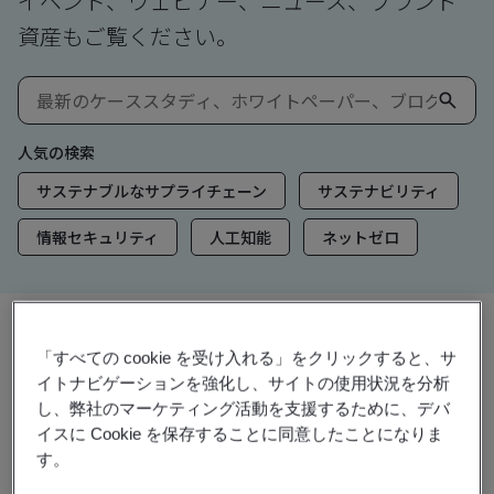
イベント、ウェビナー、ニュース、ブランド
資産もご覧ください。
人気の検索
サステナブルなサプライチェーン
サステナビリティ
情報セキュリティ
人工知能
ネットゼロ
「すべての cookie を受け入れる」をクリックすると、サ
洞察とメディア
イトナビゲーションを強化し、サイトの使用状況を分析
トレンド洞察
し、弊社のマーケティング活動を支援するために、デバ
イスに Cookie を保存することに同意したことになりま
す。