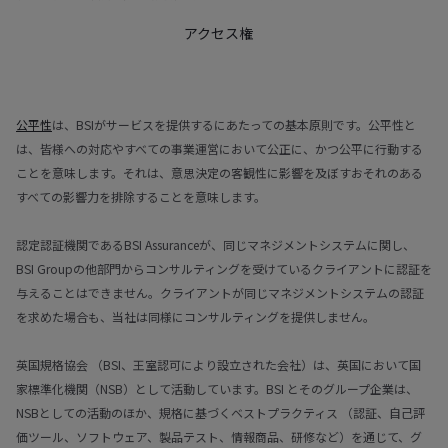
アクセス権
公平性
は、BSIがサービスを提供するにあたっての基本原則です。公平性と
は、皆様への対応やすべての事業運営において公正に、かつ公平に行動する
ことを意味します。それは、意思決定の客観性に影響を及ぼすおそれのある
すべての影響力を排除することを意味します。
認定認証機関であるBSI Assuranceが、同じマネジメントシステムに関し、
BSI Groupの他部門からコンサルティングを受けているクライアントに認証を
与えることはできません。クライアントが同じマネジメントシステムの認証
を求めた場合も、当社は同様にコンサルティングを提供しません。
英国規格協会 （BSI、王室認可により設立された会社）は、英国において国
家標準化機関（NSB）として活動しています。BSI とそのグループ企業は、
NSBとしての活動のほか、規格に基づくベストプラクティス （認証、自己評
価ツール、ソフトウェア、製品テスト、情報商品、研修など）を通じて、グ