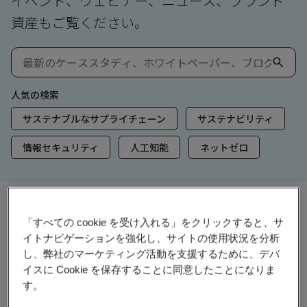
イベント、ウェビナー、ニュース、ブランド
資産もご覧ください。
人気の検索
サステナブルなサプライチェーン
サステナビリティ
情報セキュリティ
人工知能
ネットゼロ
「すべての cookie を受け入れる」をクリックすると、サ
洞察とメディア
イトナビゲーションを強化し、サイトの使用状況を分析
トレンド洞察
し、弊社のマーケティング活動を支援するために、デバ
イスに Cookie を保存することに同意したことになりま
す。