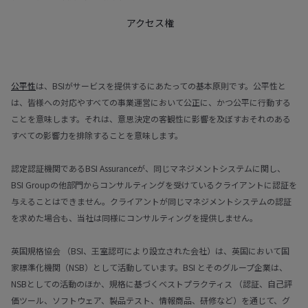
アクセス権
公平性
は、BSIがサービスを提供するにあたっての基本原則です。公平性と
は、皆様への対応やすべての事業運営において公正に、かつ公平に行動する
ことを意味します。それは、意思決定の客観性に影響を及ぼすおそれのある
すべての影響力を排除することを意味します。
認定認証機関であるBSI Assuranceが、同じマネジメントシステムに関し、
BSI Groupの他部門からコンサルティングを受けているクライアントに認証を
与えることはできません。クライアントが同じマネジメントシステムの認証
を求めた場合も、当社は同様にコンサルティングを提供しません。
英国規格協会 （BSI、王室認可により設立された会社）は、英国において国
家標準化機関（NSB）として活動しています。BSI とそのグループ企業は、
NSBとしての活動のほか、規格に基づくベストプラクティス （認証、自己評
価ツール、ソフトウェア、製品テスト、情報商品、研修など）を通じて、グ