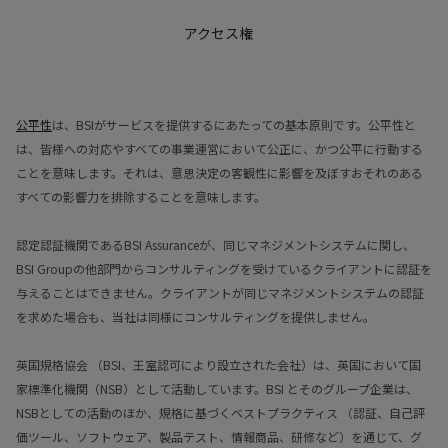
アクセス権
公平性
は、BSIがサービスを提供するにあたっての基本原則です。公平性と
は、皆様への対応やすべての事業運営において公正に、かつ公平に行動する
ことを意味します。それは、意思決定の客観性に影響を及ぼすおそれのある
すべての影響力を排除することを意味します。
認定認証機関であるBSI Assuranceが、同じマネジメントシステムに関し、
BSI Groupの他部門からコンサルティングを受けているクライアントに認証を
与えることはできません。クライアントが同じマネジメントシステムの認証
を求めた場合も、当社は同様にコンサルティングを提供しません。
英国規格協会 （BSI、王室認可により設立された会社）は、英国において国
家標準化機関（NSB）として活動しています。BSI とそのグループ企業は、
NSBとしての活動のほか、規格に基づくベストプラクティス （認証、自己評
価ツール、ソフトウェア、製品テスト、情報商品、研修など）を通じて、グ