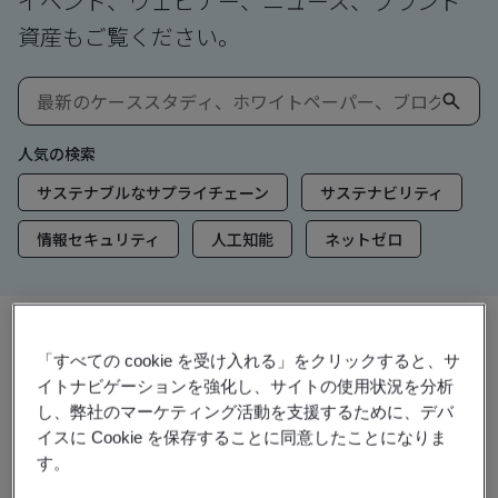
イベント、ウェビナー、ニュース、ブランド
資産もご覧ください。
人気の検索
サステナブルなサプライチェーン
サステナビリティ
情報セキュリティ
人工知能
ネットゼロ
「すべての cookie を受け入れる」をクリックすると、サ
洞察とメディア
イトナビゲーションを強化し、サイトの使用状況を分析
トレンド洞察
し、弊社のマーケティング活動を支援するために、デバ
イスに Cookie を保存することに同意したことになりま
す。