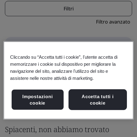
Filtri
Filtro avanzato
Cliccando su “Accetta tutti i cookie”, l'utente accetta di
memorizzare i cookie sul dispositivo per migliorare la
navigazione del sito, analizzare l'utilizzo del sito e
Alcuni corsi fanno parte di un percorso di
assistere nelle nostre attività di marketing.
qualifica. Sposta il cursore su "Qualifiche" per
visualizzarli.
Impostazioni
Accetta tutti i
Formazione
Qualifiche
cookie
cookie
Spiacenti, non abbiamo trovato