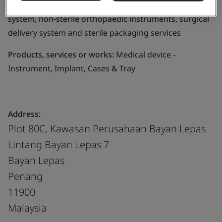
orthopaedics implant, sterile orthopaedic fixation
system, non-sterile orthopaedic instruments, surgical
delivery system and sterile packaging services
Products, services or works:
Medical device -
Instrument, Implant, Cases & Tray
Address:
Plot 80C, Kawasan Perusahaan Bayan Lepas
Lintang Bayan Lepas 7
Bayan Lepas
Penang
11900
Malaysia