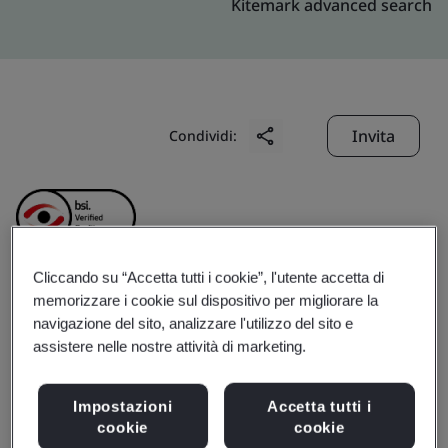
Kitemark advanced search
Invita
Condividi:
Cliccando su “Accetta tutti i cookie”, l'utente accetta di
memorizzare i cookie sul dispositivo per migliorare la
Symmetry Medical
navigazione del sito, analizzare l'utilizzo del sito e
assistere nelle nostre attività di marketing.
Malaysia Sdn. Bhd.
Impostazioni
Accetta tutti i
cookie
cookie
Business scope:
Contract manufacturer of sterile