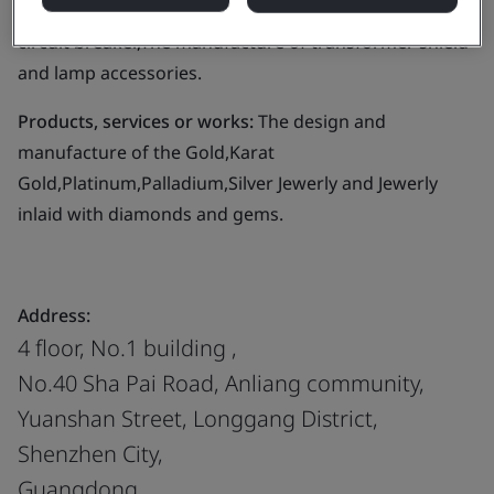
blower and operating mechanism for high-voltage
circuit breaker,The manufacture of transformer shield
and lamp accessories.
Products, services or works:
The design and
manufacture of the Gold,Karat
Gold,Platinum,Palladium,Silver Jewerly and Jewerly
inlaid with diamonds and gems.
Address:
4 floor, No.1 building ,
No.40 Sha Pai Road, Anliang community,
Yuanshan Street, Longgang District,
Shenzhen City,
Guangdong