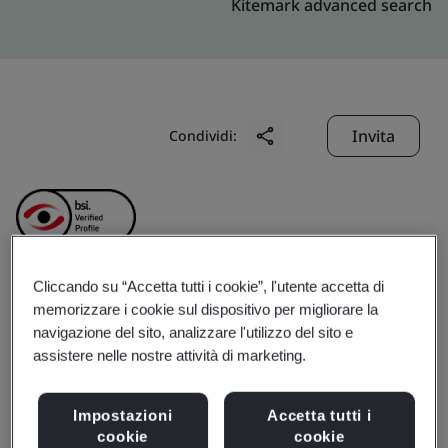
Kitemark advanced search
Invita
Condividi:
Cliccando su “Accetta tutti i cookie”, l'utente accetta di
Shenzhen PinZhan
memorizzare i cookie sul dispositivo per migliorare la
navigazione del sito, analizzare l'utilizzo del sito e
assistere nelle nostre attività di marketing.
Jewelry Co., LTD
Impostazioni
Accetta tutti i
Business scope:
The design and manufacture of
cookie
cookie