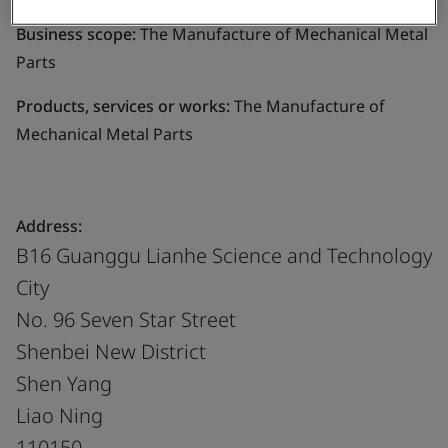
Business scope:
The Manufacture of Mechanical Metal
Parts
Products, services or works:
The Manufacture of
Mechanical Metal Parts
Address:
B16 Guanggu Lianhe Science and Technology
City
No. 96 Seven Star Street
Shenbei New District
Shen Yang
Liao Ning
110150