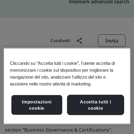
Kitemark advanced search
Invita
Condividi:
Cliccando su “Accetta tutti i cookie”, l'utente accetta di
memorizzare i cookie sul dispositivo per migliorare la
navigazione del sito, analizzare l'utilizzo del sito e
assistere nelle nostre attività di marketing.
Identiteit & Diensten B.V.
Impostazioni
Accetta tutti i
cookie
cookie
Business scope:
Not applicable for this profile. Please
find full digital pdf ETSI certificates published under
section “Business Governance & Certifications".