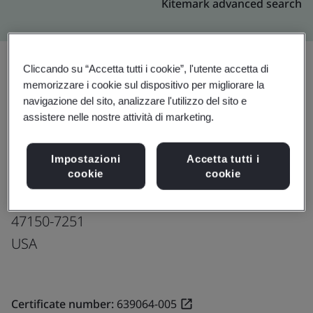
Kitemark advanced search
Cliccando su “Accetta tutti i cookie”, l'utente accetta di
memorizzare i cookie sul dispositivo per migliorare la
Effettua l’upgrade
Condividi:
navigazione del sito, analizzare l'utilizzo del sito e
assistere nelle nostre attività di marketing.
Samtec Inc.
Impostazioni
Accetta tutti i
520 Park East Boulevard
cookie
cookie
New Albany
47150-7251
USA
Certificate number:
639064-005