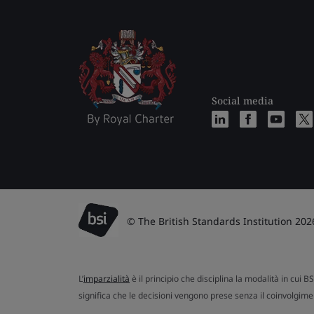
Social media
© The British Standards Institution 202
L’
imparzialità
è il principio che disciplina la modalità in cui B
significa che le decisioni vengono prese senza il coinvolgimen