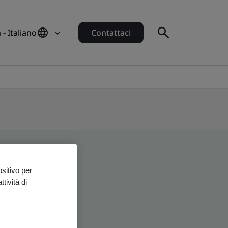
a - Italiano
Contattaci
ositivo per
tività di