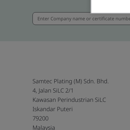
Samtec Plating (M) Sdn. Bhd.
4, Jalan SiLC 2/1
Kawasan Perindustrian SiLC
Iskandar Puteri
79200
Malaysia