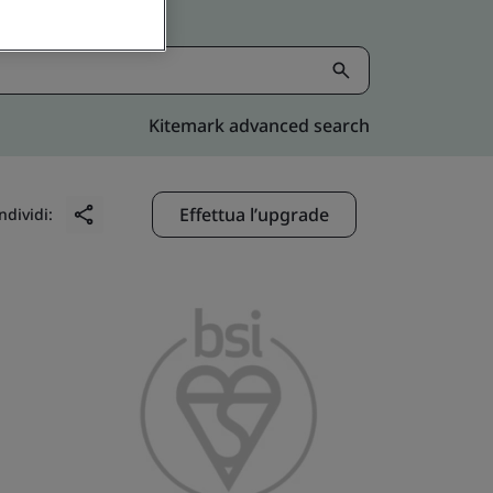
Kitemark advanced search
Effettua l’upgrade
ndividi: