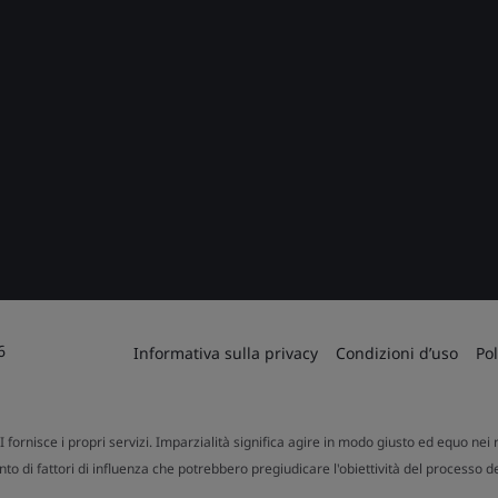
6
Informativa sulla privacy
Condizioni d’uso
Pol
SI fornisce i propri servizi. Imparzialità significa agire in modo giusto ed equo nei r
to di fattori di influenza che potrebbero pregiudicare l'obiettività del processo d