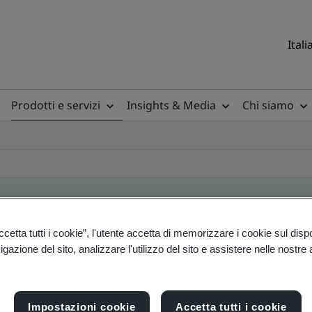
Itali
Prodotti e servizi
Insights & Media
Chi siamo
etta tutti i cookie”, l'utente accetta di memorizzare i cookie sul disp
ile
gazione del sito, analizzare l'utilizzo del sito e assistere nelle nostre at
ficates - Validation and Verification
Impostazioni cookie
Accetta tutti i cookie