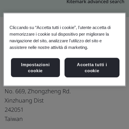
Kitemark advanced search
Cliccando su “Accetta tutti i cookie”, l'utente accetta di
memorizzare i cookie sul dispositivo per migliorare la
Effettua l’upgrade
Condividi:
navigazione del sito, analizzare l'utilizzo del sito e
assistere nelle nostre attività di marketing.
Samtec Taiwan LLC
Impostazioni
Accetta tutti i
cookie
cookie
Taiwan Branch
Floor 1 to 3
No. 669, Zhongzheng Rd.
Xinzhuang Dist
242051
Taiwan