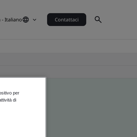
a - Italiano
Contattaci
ositivo per
tività di