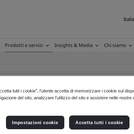
Itali
Prodotti e servizi
Insights & Media
Chi siamo
etta tutti i cookie”, l'utente accetta di memorizzare i cookie sul disp
gazione del sito, analizzare l'utilizzo del sito e assistere nelle nostre at
ile
Impostazioni cookie
Accetta tutti i cookie
ficates - Validation and Verification