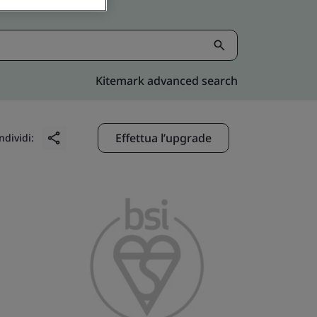
Kitemark advanced search
Effettua l’upgrade
ndividi: