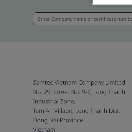
Samtec Vietnam Company Limited
No. 29, Street No. 9-7, Long Thanh
Industrial Zone,
Tam An Village, Long Thanh Dist.,
Dong Nai Province
Vietnam