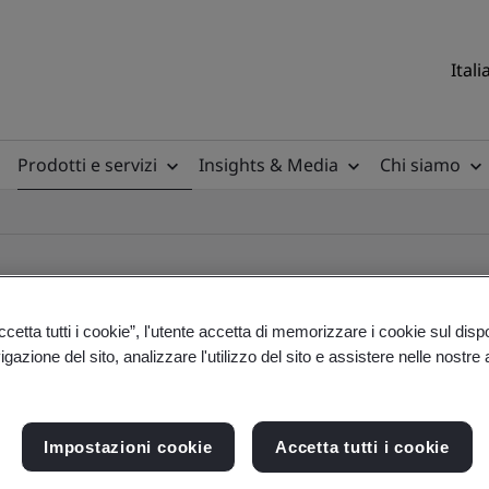
Itali
Prodotti e servizi
Insights & Media
Chi siamo
etta tutti i cookie”, l'utente accetta di memorizzare i cookie sul disp
gazione del sito, analizzare l'utilizzo del sito e assistere nelle nostre at
ile
Impostazioni cookie
Accetta tutti i cookie
ficates - Validation and Verification