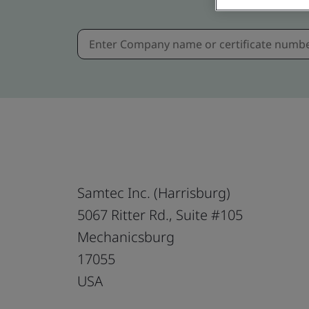
Samtec Inc. (Harrisburg)
5067 Ritter Rd., Suite #105
Mechanicsburg
17055
USA