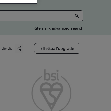
Kitemark advanced search
Effettua l’upgrade
ndividi: