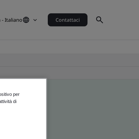
a - Italiano
Contattaci
ositivo per
tività di