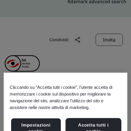
Kitemark advanced search
Invita
Condividi:
Cliccando su “Accetta tutti i cookie”, l'utente accetta di
Rizhao BaoHua New
memorizzare i cookie sul dispositivo per migliorare la
navigazione del sito, analizzare l'utilizzo del sito e
Material Co., Ltd.
assistere nelle nostre attività di marketing.
Impostazioni
Accetta tutti i
Business scope:
Manufacture of pickled & galvanized