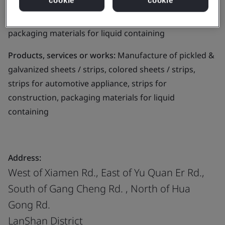
cookie
cookie
sheets / strips, colored sheets / strips, strips for
automotive appliance, strips for construction,
packaging materials for liquid containing
Products, services or works:
Manufacture of pickled &
galvanized sheets / strips, colored sheets / strips,
strips for automotive appliance, strips for
construction, packaging materials for liquid
containing
Address:
West of Xiamen Rd., East of Yu Quan Er Rd.,
South of Gang Cheng Rd. , North of Hua
Gong Rd.
LanShan District