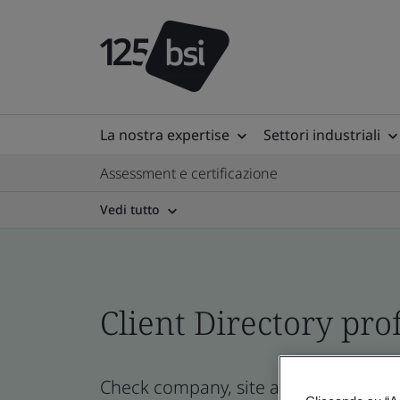
La nostra expertise
Settori industriali
Assessment e certificazione
Vedi tutto
Client Directory prof
Check company, site and product certi