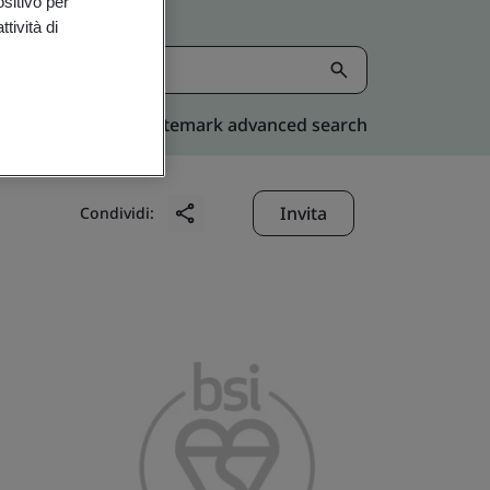
ositivo per
tività di
Kitemark advanced search
Invita
Condividi: