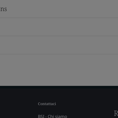
ons
Contattaci
R
BSI - Chi siamo