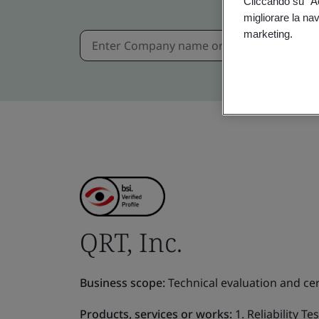
Cliccando su “Acc
migliorare la navi
marketing.
QRT, Inc.
Business scope:
Technical evaluation and cer
Products, services or works:
1. Reliability Te