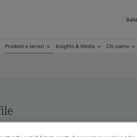
Itali
Prodotti e servizi
Insights & Media
Chi siamo
ile
ficates - Validation and Verification