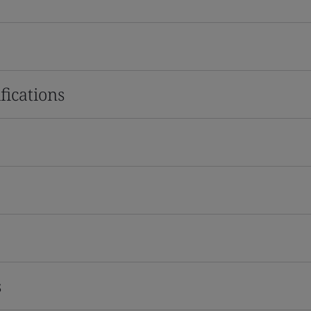
fications
s