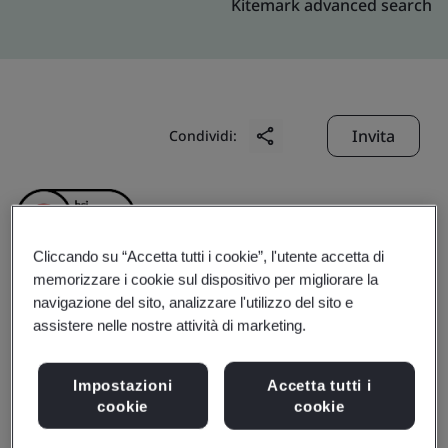
Kitemark advanced search
Invita
Condividi:
Cliccando su “Accetta tutti i cookie”, l'utente accetta di
memorizzare i cookie sul dispositivo per migliorare la
navigazione del sito, analizzare l'utilizzo del sito e
Manifest Marketing
assistere nelle nostre attività di marketing.
Limited
Impostazioni
Accetta tutti i
cookie
cookie
Business scope:
Trading manufacturing Install and