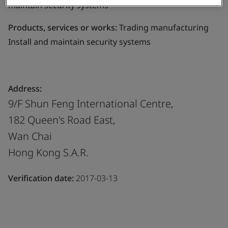
maintain security systems
Products, services or works:
Trading manufacturing
Install and maintain security systems
Address:
9/F Shun Feng International Centre,
182 Queen's Road East,
Wan Chai
Hong Kong S.A.R.
Verification date:
2017-03-13