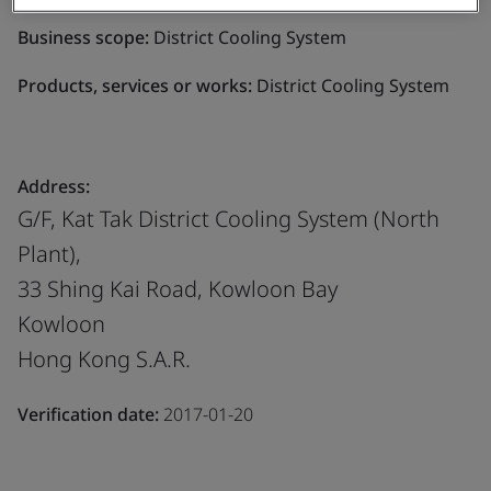
Business scope:
District Cooling System
Products, services or works:
District Cooling System
Address:
G/F, Kat Tak District Cooling System (North
Plant),
33 Shing Kai Road, Kowloon Bay
Kowloon
Hong Kong S.A.R.
Verification date:
2017-01-20