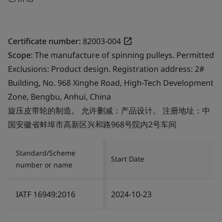
Certificate number:
82003-004
Scope:
The manufacture of spinning pulleys. Permitted
Exclusions: Product design. Registration address: 2#
Building, No. 968 Xinghe Road, High-Tech Development
Zone, Bengbu, Anhui, China
旋压皮带轮的制造。 允许删减：产品设计。 注册地址：中
国安徽省蚌埠市高新区兴和路968号院内2号车间
Standard/Scheme
Start Date
number or name
IATF 16949:2016
2024-10-23