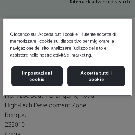
Kitemark advanced search
Cliccando su “Accetta tutti i cookie”, l'utente accetta di
Effettua l’upgrade
Condividi:
memorizzare i cookie sul dispositivo per migliorare la
navigazione del sito, analizzare l'utilizzo del sito e
assistere nelle nostre attività di marketing.
Bengbu Howard Spining Technology
Impostazioni
Accetta tutti i
Co., Ltd.
cookie
cookie
9# Building
No. 1288 South Changqing Road
High-Tech Development Zone
Bengbu
233010
China