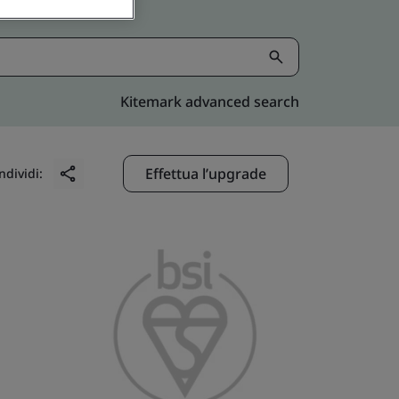
Kitemark advanced search
Effettua l’upgrade
ndividi: