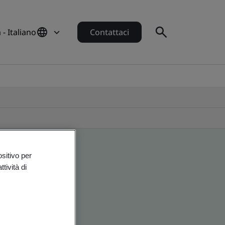
a - Italiano
Contattaci
ositivo per
tività di