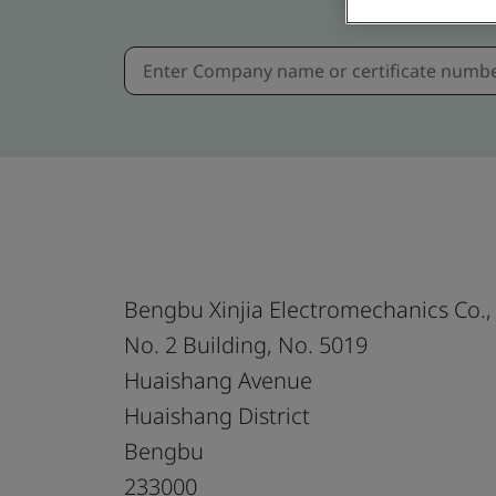
Bengbu Xinjia Electromechanics Co., 
No. 2 Building, No. 5019
Huaishang Avenue
Huaishang District
Bengbu
233000