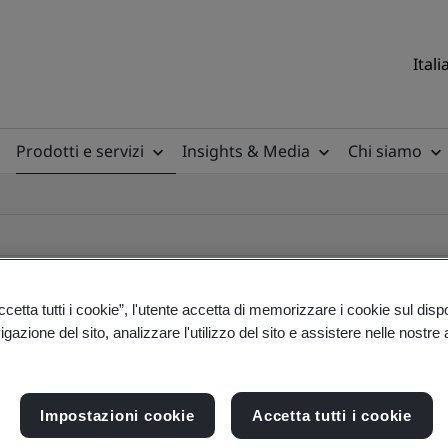
Itali
Prodotti e servizi
Insights & Media
Chi siamo
etta tutti i cookie”, l'utente accetta di memorizzare i cookie sul disp
gazione del sito, analizzare l'utilizzo del sito e assistere nelle nostre at
ile
Impostazioni cookie
Accetta tutti i cookie
ficates - Validation and Verification