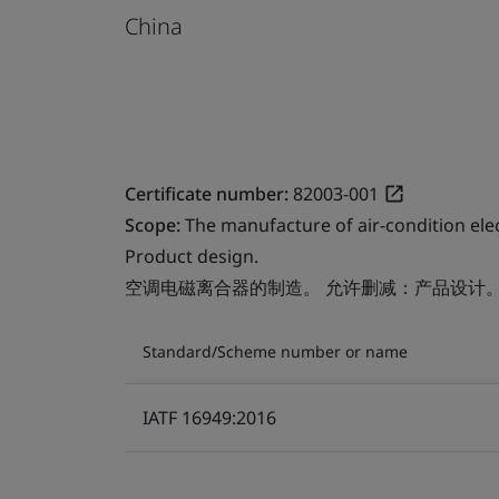
China
Certificate number:
82003-001
Scope:
The manufacture of air-condition ele
Product design.
空调电磁离合器的制造。 允许删减：产品设计
Standard/Scheme number or name
IATF 16949:2016