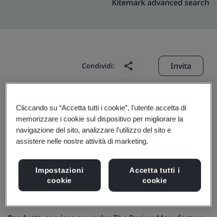
Kitemark advanced search
Invita
Condividi:
Cliccando su “Accetta tutti i cookie”, l'utente accetta di
memorizzare i cookie sul dispositivo per migliorare la
navigazione del sito, analizzare l'utilizzo del sito e
assistere nelle nostre attività di marketing.
GRAND MATE CO., LTD.
Impostazioni
Accetta tutti i
cookie
cookie
Business scope:
The Design,Manufacture and Sell of
gas valve and gas water heater