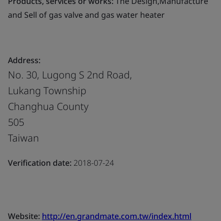
Products, services or works:
The Design,Manufacture
and Sell of gas valve and gas water heater
Address:
No. 30, Lugong S 2nd Road,
Lukang Township
Changhua County
505
Taiwan
Verification date:
2018-07-24
Website:
http://en.grandmate.com.tw/index.html