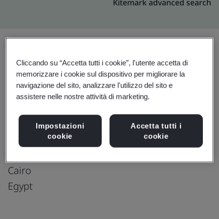
Kitemark advanced search
Cliccando su “Accetta tutti i cookie”, l'utente accetta di
Effettua l’upgrade
Condividi:
memorizzare i cookie sul dispositivo per migliorare la
navigazione del sito, analizzare l'utilizzo del sito e
assistere nelle nostre attività di marketing.
GENPACT EGYPT LLC
Plot 44 Tesseen,
Impostazioni
Accetta tutti i
cookie
cookie
El Shamaly Street Al Salam Axis First Sector,
City Centre, 5th settlement 11835
Cairo
Egypt