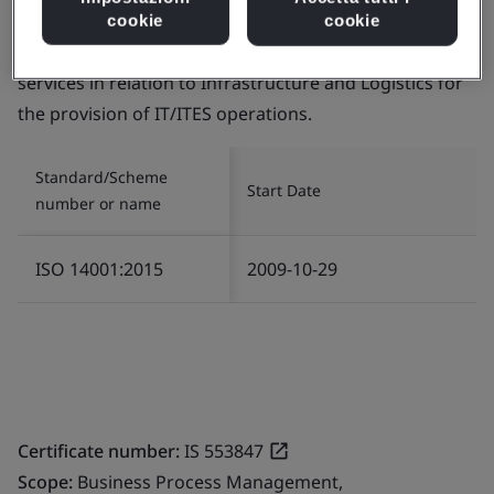
Certificate number:
EMS 553818
cookie
cookie
Scope:
The management of Environment related
services in relation to Infrastructure and Logistics for
the provision of IT/ITES operations.
Standard/Scheme
Start Date
number or name
ISO 14001:2015
2009-10-29
Certificate number:
IS 553847
Scope:
Business Process Management,