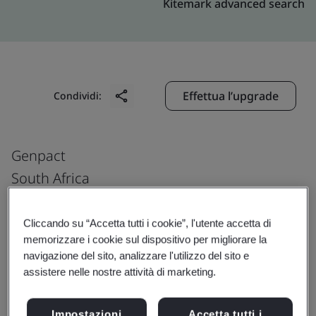
Kitemark advanced search
Effettua l’upgrade
Condividi:
Genpact
South Africa
Genpact South Africa Carnoustie Building
The Campus 57 Sloane Street
Cliccando su “Accetta tutti i cookie”, l'utente accetta di
memorizzare i cookie sul dispositivo per migliorare la
Bryanston Johannesburg 2191
navigazione del sito, analizzare l'utilizzo del sito e
South Africa
assistere nelle nostre attività di marketing.
Impostazioni
Accetta tutti i