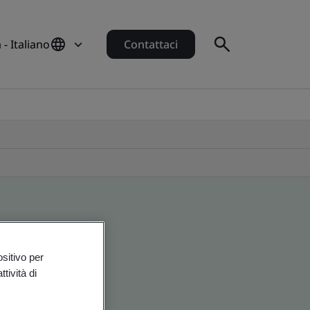
a - Italiano
Contattaci
ositivo per
tività di