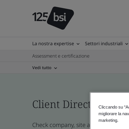
La nostra expertise
Settori industriali
Assessment e certificazione
Vedi tutto
Client Directory prof
Cliccando su “Acc
migliorare la navi
marketing.
Check company, site and product certi