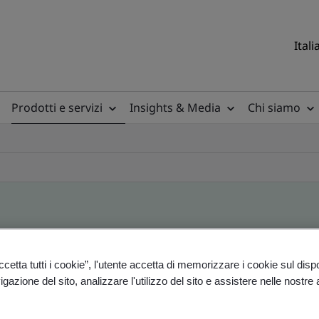
Itali
Prodotti e servizi
Insights & Media
Chi siamo
ile
etta tutti i cookie”, l'utente accetta di memorizzare i cookie sul disp
gazione del sito, analizzare l'utilizzo del sito e assistere nelle nostre at
ficates - Validation and Verification