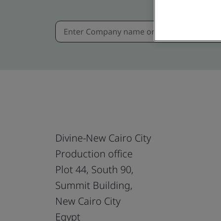
Divine-New Cairo City
Production office
Plot 44, South 90,
Summit Building,
New Cairo City
Egypt