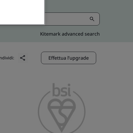
Kitemark advanced search
Effettua l’upgrade
ndividi: