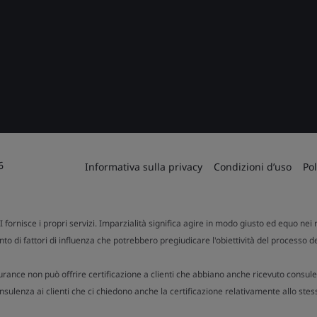
6
Informativa sulla privacy
Condizioni d’uso
Pol
SI fornisce i propri servizi. Imparzialità significa agire in modo giusto ed equo nei r
to di fattori di influenza che potrebbero pregiudicare l'obiettività del processo d
urance non può offrire certificazione a clienti che abbiano anche ricevuto consule
ulenza ai clienti che ci chiedono anche la certificazione relativamente allo stes