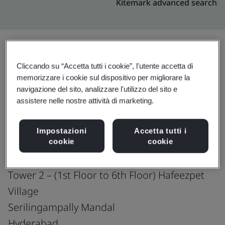
Kitemark advanced search
Cliccando su “Accetta tutti i cookie”, l'utente accetta di
Effettua l’upgrade
Condividi:
memorizzare i cookie sul dispositivo per migliorare la
navigazione del sito, analizzare l'utilizzo del sito e
assistere nelle nostre attività di marketing.
Genpact India Private Limited
Phoenix Trivium Project
Impostazioni
Accetta tutti i
Survey No: 87P and 88P
cookie
cookie
Tower 1- (Ground Floor to 12th Floor)
Tower 2 – (1st Floor to 6th Floor) Hafeezpet
Village
Serilingampally Mandal
Hyderabad