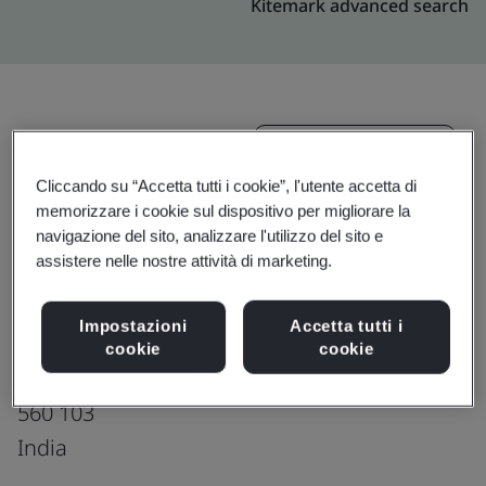
Kitemark advanced search
Effettua l’upgrade
Condividi:
Cliccando su “Accetta tutti i cookie”, l'utente accetta di
memorizzare i cookie sul dispositivo per migliorare la
Genpact India Private Limited
navigazione del sito, analizzare l'utilizzo del sito e
assistere nelle nostre attività di marketing.
Tower 5A, 1st Floor, Pritech Park SEZ,
Bellandure Village, Outer Ring Road,
Impostazioni
Accetta tutti i
Varthur,
cookie
cookie
Bangalore
560 103
India