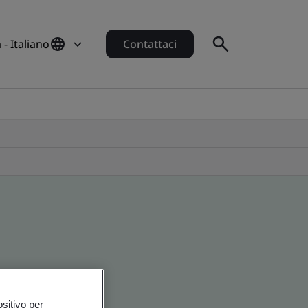
a - Italiano
Contattaci
ositivo per