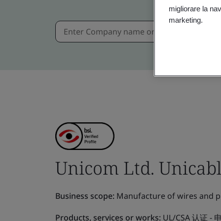
migliorare la navi
marketing.
Unicom Ltd. Unicabl
Business scope:
Manufacture of wires and p
Products, services or works:
UL/CSA 认证 -