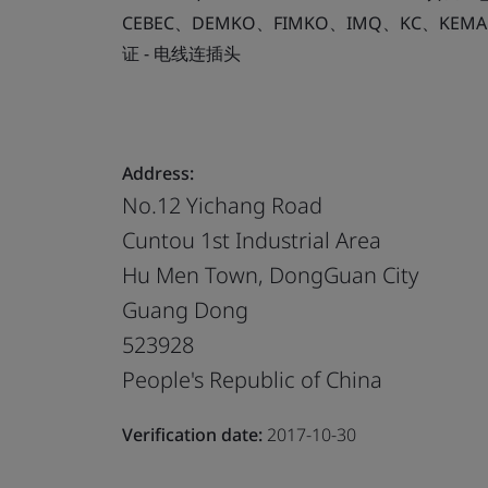
CEBEC、DEMKO、FIMKO、IMQ、KC、KEMA
证 - 电线连插头
Address:
No.12 Yichang Road
Cuntou 1st Industrial Area
Hu Men Town, DongGuan City
Guang Dong
523928
People's Republic of China
Verification date:
2017-10-30