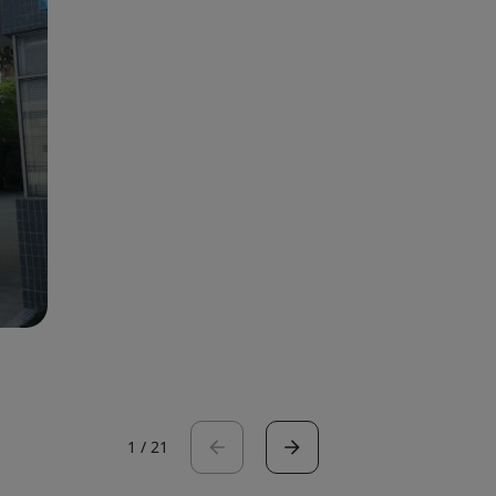
1
/
21