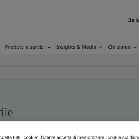
Itali
Prodotti e servizi
Insights & Media
Chi siamo
ile
ficates - Validation and Verification
etta tutti i cookie”, l'utente accetta di memorizzare i cookie sul disp