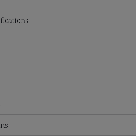
fications
s
ons