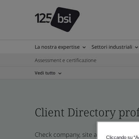
La nostra expertise
Settori industriali
Assessment e certificazione
Vedi tutto
Client Directory prof
Check company, site and product certi
Cliccando su “Acc