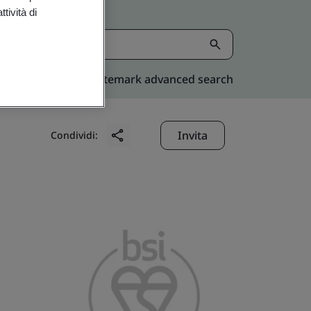
tività di
Kitemark advanced search
Invita
Condividi: