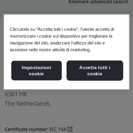
Kitemark advanced search
Cliccando su “Accetta tutti i cookie”, l'utente accetta di
memorizzare i cookie sul dispositivo per migliorare la
Effettua l’upgrade
Condividi:
navigazione del sito, analizzare l'utilizzo del sito e
assistere nelle nostre attività di marketing.
DynaSure B.V.
Impostazioni
Accetta tutti i
Daelderweg 20
cookie
cookie
Nuth
6361 HK
The Netherlands
Certificate number:
ISC 154