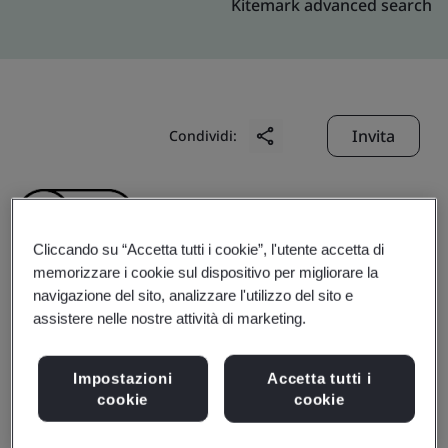
Kitemark advanced search
Invita
Condividi:
Cliccando su “Accetta tutti i cookie”, l'utente accetta di
memorizzare i cookie sul dispositivo per migliorare la
navigazione del sito, analizzare l'utilizzo del sito e
CTDI (Beijing) Co., Ltd.
assistere nelle nostre attività di marketing.
Business scope:
提供通讯设备测试，修理和物流服务
Impostazioni
Accetta tutti i
cookie
cookie
Products, services or works:
提供通讯设备测试，修理和