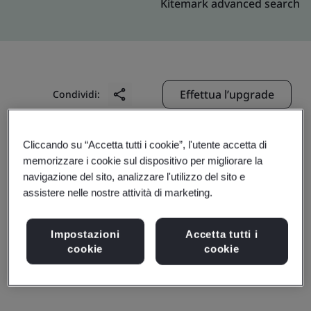
Kitemark advanced search
Effettua l’upgrade
Condividi:
Cliccando su “Accetta tutti i cookie”, l'utente accetta di
Crescent Foundry Co. Pvt. Ltd.
memorizzare i cookie sul dispositivo per migliorare la
7/1, Lord Sinha Road
navigazione del sito, analizzare l'utilizzo del sito e
assistere nelle nostre attività di marketing.
Lords Building, Suite No. 406
Kolkata
Impostazioni
Accetta tutti i
700 071
cookie
cookie
India