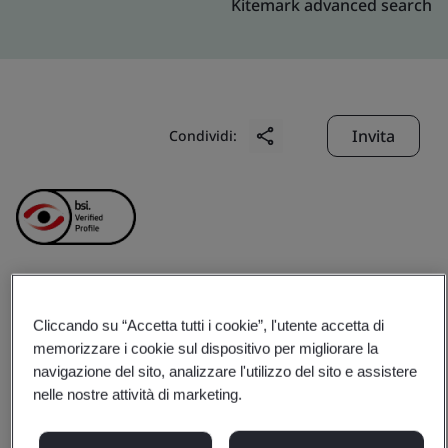
Kitemark advanced search
Invita
Condividi:
Chung Hwa Chemical
Cliccando su “Accetta tutti i cookie”, l'utente accetta di
memorizzare i cookie sul dispositivo per migliorare la
Industrial Works, Ltd
navigazione del sito, analizzare l'utilizzo del sito e assistere
nelle nostre attività di marketing.
Business scope:
The design, manufacture and sales of