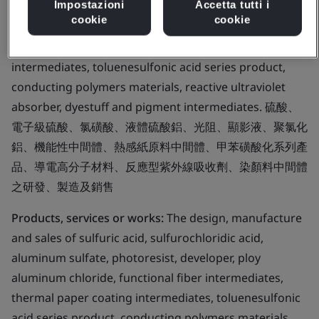
Impostazioni
Accetta tutti i
sulfuric acid, sulfurochloridic acid, aluminum sulfate,
cookie
cookie
photoresist, developer, ploy aluminum chloride,
functional fiber intermediates, thermal paper coating
intermediates, toluenesulfonic acid series product,
conducting polymers materials, reactive ultraviolet
absorber, dyestuff and pigment intermediates. 硫酸、
電子級硫酸、氯磺酸、液體硫酸鋁、光阻、顯影液、聚氯化
鋁、機能性中間體、熱感紙原料中間體、甲苯磺酸化系列產
品、導電高分子材料、反應型紫外線吸收劑、染顏料中間體
之研發、製造及銷售
Products, services or works:
The design, manufacture
and sales of sulfuric acid, sulfurochloridic acid,
aluminum sulfate, photoresist, developer, ploy
aluminum chloride, functional fiber intermediates,
thermal paper coating intermediates, toluenesulfonic
acid series product, conducting polymers materials,