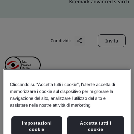
Kitemark advanced search
Invita
Condividi:
Cliccando su “Accetta tutti i cookie”, l'utente accetta di
Cabot Risun
memorizzare i cookie sul dispositivo per migliorare la
navigazione del sito, analizzare l'utilizzo del sito e
assistere nelle nostre attività di marketing.
Chemical(XingTai)Co.,Ltd
Impostazioni
Accetta tutti i
Business scope:
Manufacture of carbon
cookie
cookie