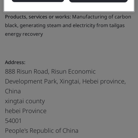
black,including recycling of related tail gas & energy
Products, services or works:
Manufacturing of carbon
black, generating steam and electricity from tailgas
energy recovery
Address:
888 Risun Road, Risun Economic
Development Park, Xingtai, Hebei province,
China
xingtai county
hebei Province
54001
People's Republic of China