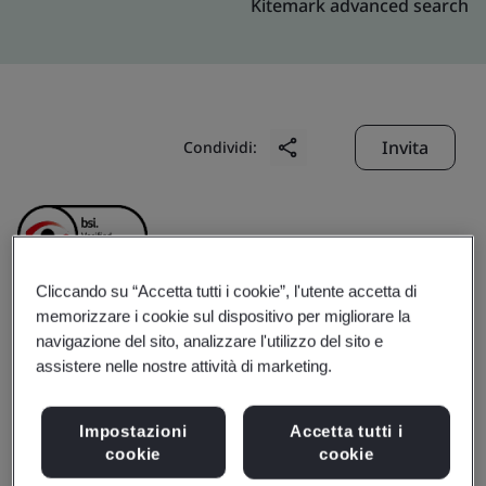
Kitemark advanced search
Invita
Condividi:
Cliccando su “Accetta tutti i cookie”, l'utente accetta di
memorizzare i cookie sul dispositivo per migliorare la
Beijing Zhongyong Auto
navigazione del sito, analizzare l'utilizzo del sito e
assistere nelle nostre attività di marketing.
Parts Co., Ltd.
Impostazioni
Accetta tutti i
cookie
cookie
Business scope:
隔热垫的设计和制造，复合地垫，隔音垫