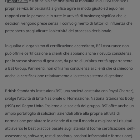
L’
imparzialità
è il principio che disciplina la modalità in cui BSI fornisce i
propri servizi. Imparzialità significa agire in modo giusto ed equo nei
rapporti con le persone e in tutte le attività di business; significa che le
decisioni vengono prese senza il coinvolgimento di fattori di influenza che
potrebbero pregiudicare l'obiettività del processo decisionale.
In qualità di organismo di certificazione accreditato, BSI Assurance non
può offrire certificazione a clienti che abbiano anche ricevuto consulenza,
per lo stesso sistema di gestione, da parte di un'altra entità appartenente
a BSI Group. Parimenti, non offriamo consulenza ai clienti che ci chiedono
anche la certificazione relativamente allo stesso sistema di gestione.
British Standards Institution (BSI, una società costituita con Royal Charter),
svolge l'attività di Ente Nazionale di Normazione, National Standards Body
(NSB) nel Regno Unito. Insieme alle società del gruppo, BSI offre anche un
ampio portafoglio di soluzioni aziendali oltre alla propria attività di
normazione per aiutare le aziende di tutto il mondo a migliorare i risultati
attraverso le best practice basate sugli standard (come certificazione, self-
assessment, software, test di prodotto, prodotti informativi e formazione).