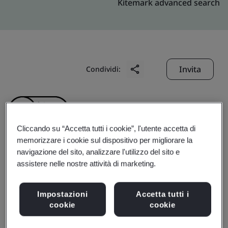
Kitemark advanced search
Invita
Condividi:
Cliccando su “Accetta tutti i cookie”, l'utente accetta di
memorizzare i cookie sul dispositivo per migliorare la
navigazione del sito, analizzare l'utilizzo del sito e
Armacell (Suzhou)
assistere nelle nostre attività di marketing.
Limited
Impostazioni
Accetta tutti i
cookie
cookie
Business scope:
The manufacture of elastomeric