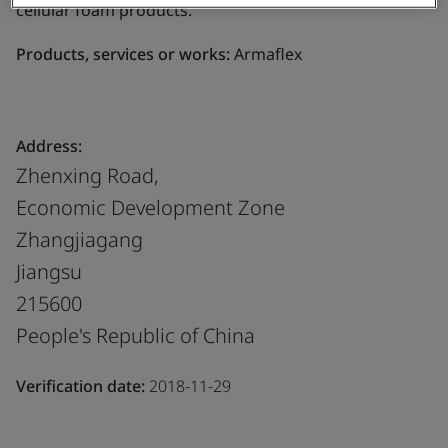
cellular foam products.
Products, services or works:
Armaflex
Address:
Zhenxing Road,
Economic Development Zone
Zhangjiagang
Jiangsu
215600
People's Republic of China
Verification date:
2018-11-29