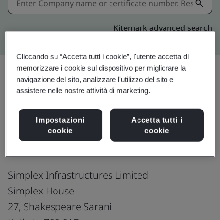
Kitemark advanced search
Cliccando su “Accetta tutti i cookie”, l'utente accetta di
memorizzare i cookie sul dispositivo per migliorare la
navigazione del sito, analizzare l'utilizzo del sito e
Condividi:
assistere nelle nostre attività di marketing.
Impostazioni
Accetta tutti i
ISO 45001:2018
cookie
cookie
Simplex Infrastructures Limited
Simplex House
27, Shakespeare Sarani