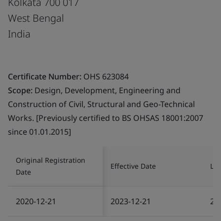
Kolkata 700 017
West Bengal
India
Certificate Number:
OHS 623084
Scope:
Design, Development, Engineering and
Construction of Civil, Structural and Geo-Technical
Works. [Previously certified to BS OHSAS 18001:2007
since 01.01.2015]
Original Registration
Effective Date
Las
Date
2020-12-21
2023-12-21
20