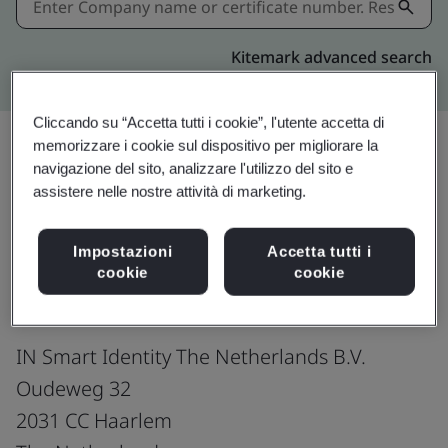
Kitemark advanced search
Cliccando su “Accetta tutti i cookie”, l'utente accetta di
memorizzare i cookie sul dispositivo per migliorare la
navigazione del sito, analizzare l'utilizzo del sito e
Condividi:
assistere nelle nostre attività di marketing.
Impostazioni
Accetta tutti i
ISO/IEC 27001:2022
cookie
cookie
IN Smart Identity The Netherlands B.V.
Oudeweg 32
2031 CC Haarlem