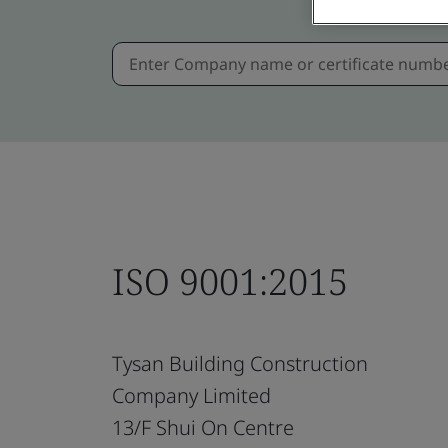
ISO 9001:2015
Tysan Building Construction
Company Limited
13/F Shui On Centre