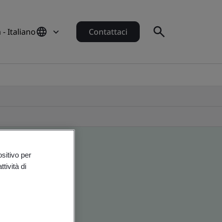
a - Italiano
Contattaci
ositivo per
tività di