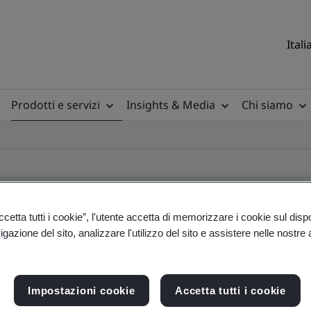
Itali
Prodotti e servizi
Insights & Media
Chi siamo
etta tutti i cookie”, l'utente accetta di memorizzare i cookie sul disp
gazione del sito, analizzare l'utilizzo del sito e assistere nelle nostre at
ificate
Impostazioni cookie
Accetta tutti i cookie
ficates - Validation and Verification