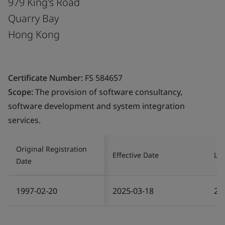
979 King's Road
Quarry Bay
Hong Kong
Certificate Number:
FS 584657
Scope:
The provision of software consultancy,
software development and system integration
services.
Original Registration
Effective Date
Las
Date
1997-02-20
2025-03-18
20