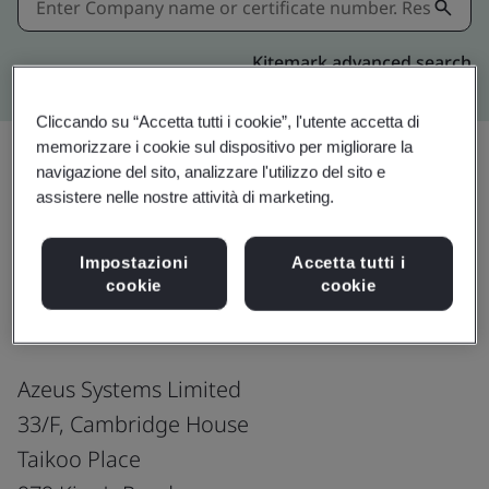
Kitemark advanced search
Cliccando su “Accetta tutti i cookie”, l'utente accetta di
memorizzare i cookie sul dispositivo per migliorare la
navigazione del sito, analizzare l'utilizzo del sito e
assistere nelle nostre attività di marketing.
Condividi:
Impostazioni
Accetta tutti i
ISO 9001:2015
cookie
cookie
Azeus Systems Limited
33/F, Cambridge House
Taikoo Place