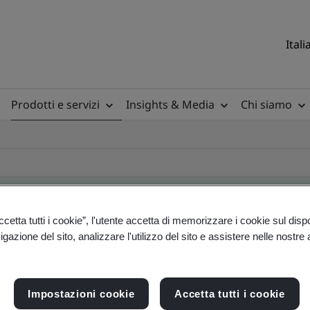
Itali
Prodotti e servizi
Insights & Media
Chi siamo
etta tutti i cookie”, l'utente accetta di memorizzare i cookie sul disp
gazione del sito, analizzare l'utilizzo del sito e assistere nelle nostre at
ificate
Impostazioni cookie
Accetta tutti i cookie
ficates - Validation and Verification