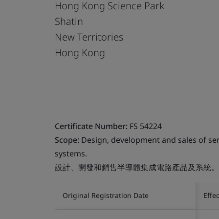
Hong Kong Science Park
Shatin
New Territories
Hong Kong
Certificate Number:
FS 54224
Scope:
Design, development and sales of se
systems.
設計、開發和銷售半導體集成電路產品及系統。
Original Registration Date
Effe