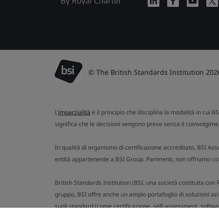
© The British Standards Institution 202
L’
imparzialità
è il principio che disciplina la modalità in cui B
significa che le decisioni vengono prese senza il coinvolgimen
In qualità di organismo di certificazione accreditato, BSI Ass
entità appartenente a BSI Group. Parimenti, non offriamo cons
British Standards Institution (BSI, una società costituita co
gruppo, BSI offre anche un ampio portafoglio di soluzioni azien
sugli standard (come certificazione, self-assessment, softwar