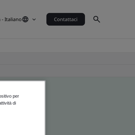
a - Italiano
Contattaci
ositivo per
tività di