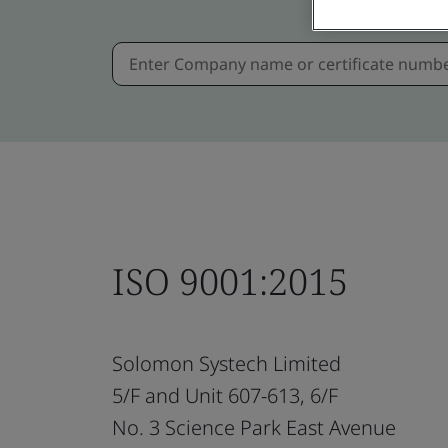
ISO 9001:2015
Solomon Systech Limited
5/F and Unit 607-613, 6/F
No. 3 Science Park East Avenue