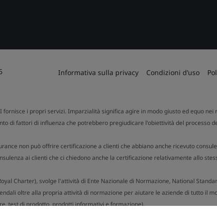
6
Informativa sulla privacy
Condizioni d’uso
Pol
SI fornisce i propri servizi. Imparzialità significa agire in modo giusto ed equo nei r
to di fattori di influenza che potrebbero pregiudicare l'obiettività del processo d
urance non può offrire certificazione a clienti che abbiano anche ricevuto consule
ulenza ai clienti che ci chiedono anche la certificazione relativamente allo stes
n Royal Charter), svolge l'attività di Ente Nazionale di Normazione, National Stand
dali oltre alla propria attività di normazione per aiutare le aziende di tutto il mo
e, test di prodotto, prodotti informativi e formazione).